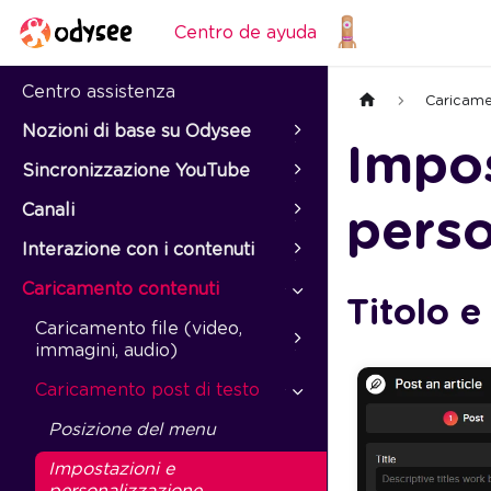
Centro de ayuda
Centro assistenza
Caricame
Nozioni di base su Odysee
Impos
Sincronizzazione YouTube
perso
Canali
Interazione con i contenuti
Caricamento contenuti
Titolo 
Caricamento file (video,
immagini, audio)
Caricamento post di testo
Posizione del menu
Impostazioni e
personalizzazione