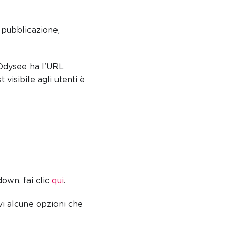
a pubblicazione,
 Odysee ha l'URL
 visibile agli utenti è
down, fai clic
qui
.
vi alcune opzioni che