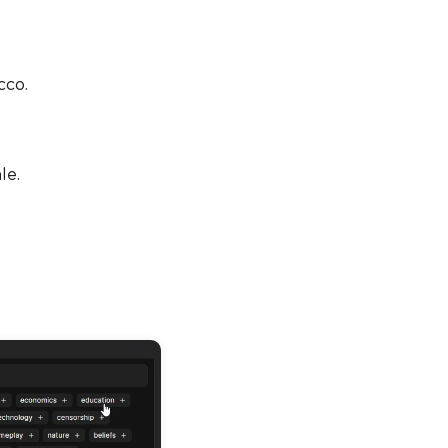
cco.
le.