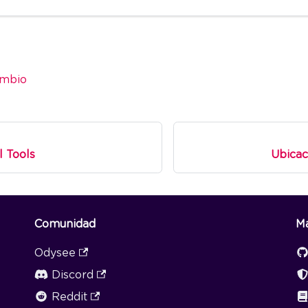
ambio
l Tools
Ubicac
Comunidad
M
Odysee
Discord
Reddit