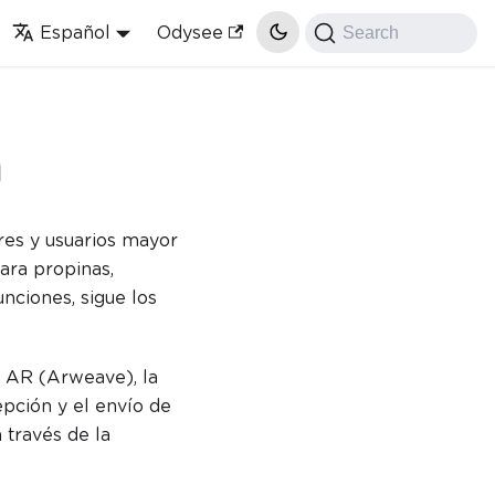
Español
Odysee
Search
n
res y usuarios mayor
ara propinas,
ciones, sigue los
ra AR (Arweave), la
cepción y el envío de
 través de la