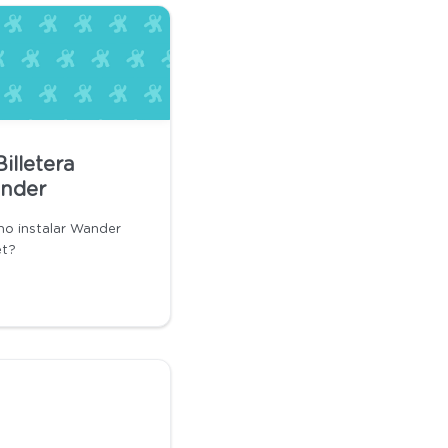
Billetera
nder
o instalar Wander
et?