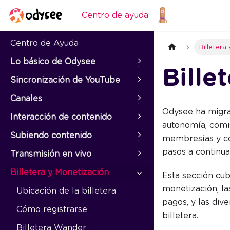
Centro de ayuda
Centro de Ayuda
Billetera
Lo básico de Odysee
Bille
Sincronización de YouTube
Canales
Odysee ha migra
Interacción de contenido
autonomía, comi
Subiendo contenido
membresías y co
pasos a continua
Transmisión en vivo
Billetera y Monetización
Esta sección cub
monetización, las
Ubicación de la billetera
pagos, y las div
Cómo registrarse
billetera.
Billetera Wander