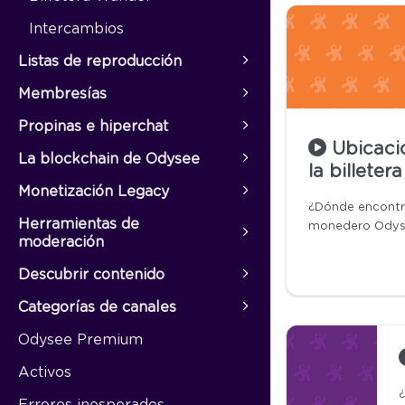
Intercambios
Listas de reproducción
Membresías
Propinas e hiperchat
Ubicaci
La blockchain de Odysee
la billetera
Monetización Legacy
¿Dónde encontr
Herramientas de
monedero Odys
moderación
Descubrir contenido
Categorías de canales
Odysee Premium
Activos
¿
Errores inesperados